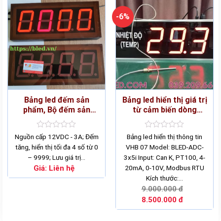
-6%
Bảng led đếm sản
Bảng led hiển thị giá trị
phẩm, Bộ đếm sản
từ cảm biến dòng
phẩm
PT100
Rated
Rated
Nguồn cấp 12VDC - 3A; Đếm
Bảng led hiển thị thông tin
0
0
tăng, hiển thị tối đa 4 số từ 0
VHB 07 Model: BLED-ADC-
out
out
– 9999; Lưu giá trị…
3x5i Input: Can K, PT100, 4-
of
of
5
5
Giá:
Liên hệ
20mA, 0-10V, Modbus RTU
Kích thước:…
9.000.000
đ
8.500.000
đ