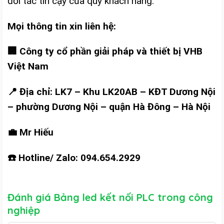
đối tác tin cậy của quý khách hàng.
Mọi thông tin xin liên hệ:
🏢 Công ty cổ phần giải pháp và thiết bị VHB
Việt Nam
📍 Địa chỉ: LK7 – Khu LK20AB – KĐT Dương Nội
– phường Dương Nội – quận Hà Đông – Hà Nội
💼 Mr Hiếu
☎️ Hotline/ Zalo: 094.654.2929
Đánh giá Bảng led kết nối PLC trong công
nghiệp