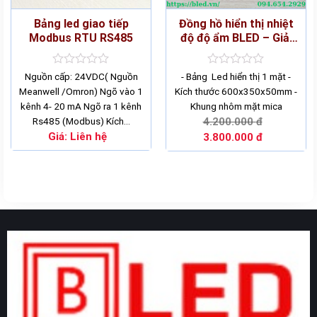
Bảng led giao tiếp
Đồng hồ hiển thị nhiệt
Modbus RTU RS485
độ độ ẩm BLED – Giải
pháp cho quản lý nhiệt
độ và độ ẩm
Rated
Rated
Nguồn cấp: 24VDC( Nguồn
- Bảng Led hiển thị 1 mặt -
0
0
Meanwell /Omron) Ngõ vào 1
Kích thước 600x350x50mm -
out
out
kênh 4- 20 mA Ngõ ra 1 kênh
Khung nhôm mặt mica
of
of
5
5
Rs485 (Modbus) Kích…
4.200.000
đ
Giá:
Liên hệ
3.800.000
đ