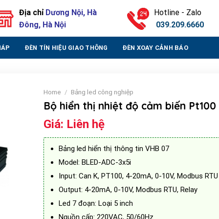
Địa chỉ
Dương Nội, Hà
Hotline - Zalo
Đông, Hà Nội
039.209.6660
HÁP
ĐÈN TÍN HIỆU GIAO THÔNG
ĐÈN XOAY CẢNH BÁO
Home
/
Bảng led công nghiệp
Bộ hiển thị nhiệt độ cảm biến Pt100
Giá:
Liên hệ
Bảng led hiển thị thông tin VHB 07
Model: BLED-ADC-3x5i
Input: Can K, PT100, 4-20mA, 0-10V, Modbus RTU
Output: 4-20mA, 0-10V, Modbus RTU, Relay
Led 7 đoạn: Loại 5 inch
Nguồn cấp: 220VAC, 50/60Hz