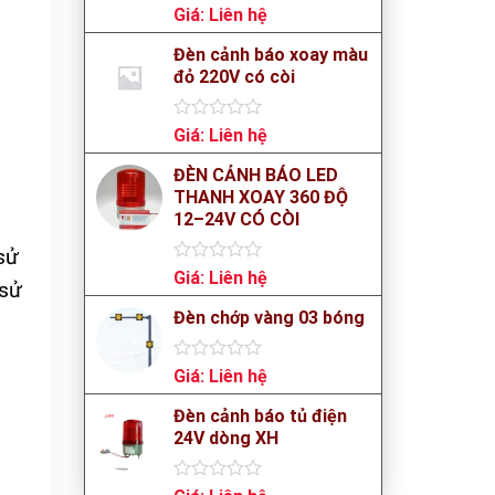
Rated
Giá:
Liên hệ
0
out
Đèn cảnh báo xoay màu
of
đỏ 220V có còi
5
Rated
Giá:
Liên hệ
0
out
ĐÈN CẢNH BÁO LED
of
THANH XOAY 360 ĐỘ
5
12–24V CÓ CÒI
 sử
Rated
Giá:
Liên hệ
 sử
0
out
Đèn chớp vàng 03 bóng
of
5
Rated
Giá:
Liên hệ
0
out
Đèn cảnh báo tủ điện
of
24V dòng XH
5
Rated