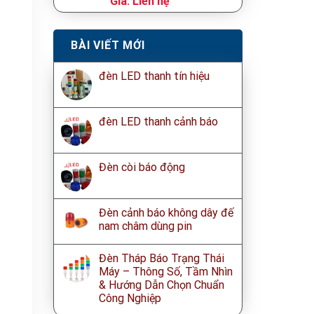
Giá:
Liên hệ
0
out
of
BÀI VIẾT MỚI
5
đèn LED thanh tín hiệu
đèn LED thanh cảnh báo
Đèn còi báo động
Đèn cảnh báo không dây đế
nam châm dùng pin
Đèn Tháp Báo Trạng Thái
Máy – Thông Số, Tầm Nhìn
& Hướng Dẫn Chọn Chuẩn
Công Nghiệp