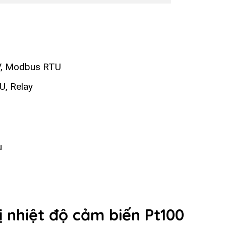
0V, Modbus RTU
U, Relay
u
ị nhiệt độ cảm biến Pt100