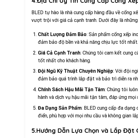
4.Địa Chỉ Uy Tín Cung Cấp Cổng Xếp
BLED tự hào là nhà cung cấp hàng đầu về cổng x
vượt trội với giá cả cạnh tranh. Dưới đây là nhữn
Chất Lượng Đảm Bảo
: Sản phẩm cổng xếp ino
đảm bảo độ bền và khả năng chịu lực tốt nhất
Giá Cả Cạnh Tranh
: Chúng tôi cam kết cung cấ
tốt nhất cho khách hàng.
Đội Ngũ Kỹ Thuật Chuyên Nghiệp
: Với đội n
đảm bảo quá trình lắp đặt và bảo trì diễn ra nh
Chính Sách Hậu Mãi Tận Tâm
: Chúng tôi luô
hành và dịch vụ hậu mãi tận tâm, đáp ứng mọi
Đa Dạng Sản Phẩm
: BLED cung cấp đa dạng c
điển, phù hợp với mọi nhu cầu và không gian lắ
5.Hướng Dẫn Lựa Chọn và Lắp Đặt 