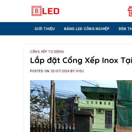
Skip
to
content
GIỚI THIỆU
BẢNG LED CÔNG NGHIỆP
ĐÈN T
CỔNG XẾP TỰ ĐỘNG
Lắp đặt Cổng Xếp Inox Tạ
POSTED ON
25/07/2024
BY
HIEU