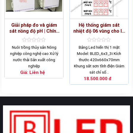
Giải pháp đo và giám
Hệ thống giám sát
sát nồng độ pH | Chính
nhiệt độ 06 vùng cho lò
xác – Hiệu quả – Thông
sấy
minh
Rated
Rated
Nuôi trồng thủy sản Nông
Bảng Led hiển thị 1 mặt
0
0
nghiệp công nghệ cao Xử lý
Model: BLED_6x3_3i Kích
out
out
nước thải Sản xuất công
thước 420x660x70mm
of
of
5
5
nghiệp
Khung sắt sơn tĩnh điện Giám
Giá:
Liên hệ
sát chỉ số…
18.500.000
đ