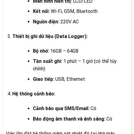
Màn hình hiển thị:
LCD/LED
Kết nối:
Wi-Fi, GSM, Bluetooth
Nguồn điện:
220V AC
Thiết bị ghi dữ liệu (Data Logger):
Bộ nhớ:
16GB – 64GB
Tần suất ghi:
1 phút – 1 giờ (có thể tùy
chỉnh)
Giao tiếp:
USB, Ethernet
Hệ thống cảnh báo:
Cảnh báo qua SMS/Email:
Có
Báo động âm thanh và ánh sáng:
Có
Việc lắp đặt hệ thống giám sát nhiệt độ tại nhà máy