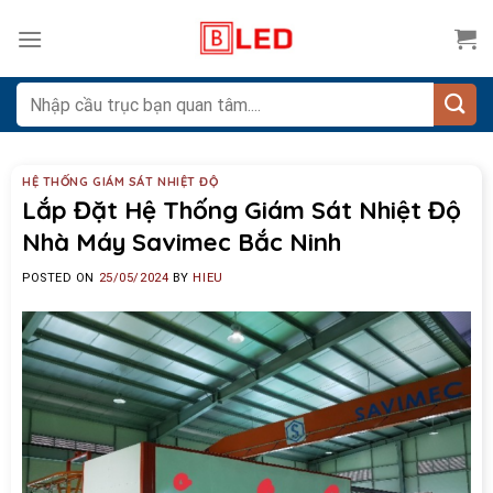
Skip
to
content
Search
for:
HỆ THỐNG GIÁM SÁT NHIỆT ĐỘ
Lắp Đặt Hệ Thống Giám Sát Nhiệt Độ
Nhà Máy Savimec Bắc Ninh
POSTED ON
25/05/2024
BY
HIEU