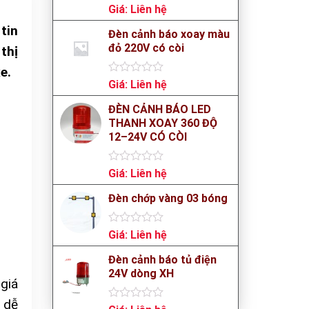
Rated
Giá:
Liên hệ
0
 tin
out
Đèn cảnh báo xoay màu
of
đỏ 220V có còi
thị
5
e.
Rated
Giá:
Liên hệ
0
out
ĐÈN CẢNH BÁO LED
of
THANH XOAY 360 ĐỘ
5
12–24V CÓ CÒI
Rated
Giá:
Liên hệ
0
out
Đèn chớp vàng 03 bóng
of
5
Rated
Giá:
Liên hệ
0
out
Đèn cảnh báo tủ điện
of
24V dòng XH
5
 giá
 dễ
Rated