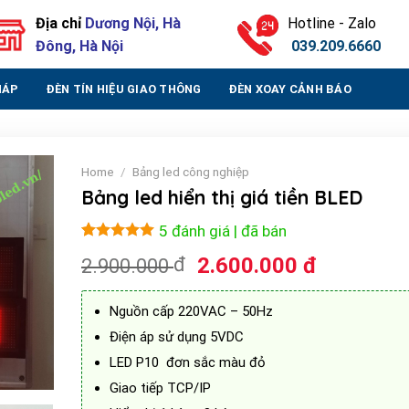
Địa chỉ
Dương Nội, Hà
Hotline - Zalo
Đông, Hà Nội
039.209.6660
HÁP
ĐÈN TÍN HIỆU GIAO THÔNG
ĐÈN XOAY CẢNH BÁO
Home
/
Bảng led công nghiệp
Bảng led hiển thị giá tiền BLED
5 đánh giá
| đã bán
Rated
1
5.00
đ
2.600.000
đ
2.900.000
out of 5
based on
customer
rating
Nguồn cấp 220VAC – 50Hz
Điện áp sử dụng 5VDC
LED P10 đơn sắc màu đỏ
Giao tiếp TCP/IP