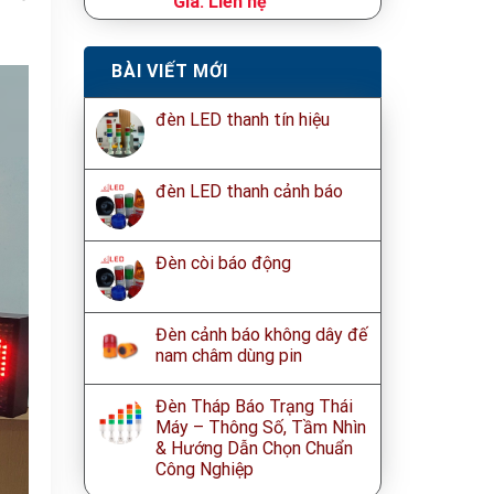
Giá:
Liên hệ
0
out
of
BÀI VIẾT MỚI
5
đèn LED thanh tín hiệu
đèn LED thanh cảnh báo
Đèn còi báo động
Đèn cảnh báo không dây đế
nam châm dùng pin
Đèn Tháp Báo Trạng Thái
Máy – Thông Số, Tầm Nhìn
& Hướng Dẫn Chọn Chuẩn
Công Nghiệp