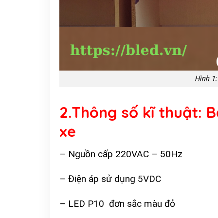
Hình 1:
2.Thông số kĩ thuật: B
xe
– Nguồn cấp 220VAC – 50Hz
– Điện áp sử dụng 5VDC
– LED P10 đơn sắc màu đỏ