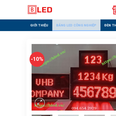
Skip
to
content
GIỚI THIỆU
BẢNG LED CÔNG NGHIỆP
ĐÈN T
-10%