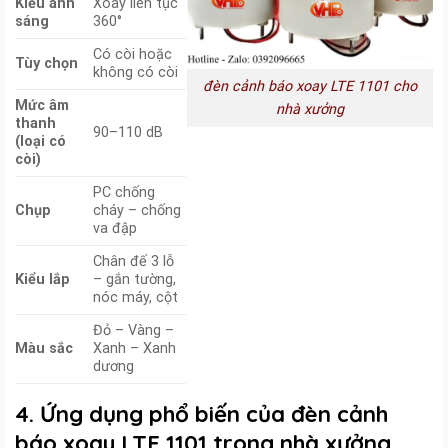
Kiểu ánh
Xoay liên tục
sáng
360°
Có còi hoặc
Tùy chọn
không có còi
đèn cảnh báo xoay LTE 1101 cho
Mức âm
nhà xưởng
thanh
90–110 dB
(loại có
còi)
PC chống
Chụp
cháy – chống
va đập
Chân đế 3 lỗ
Kiểu lắp
– gắn tường,
nóc máy, cột
Đỏ – Vàng –
Màu sắc
Xanh – Xanh
dương
4. Ứng dụng phổ biến của đèn cảnh
báo xoay LTE 1101 trong nhà xưởng