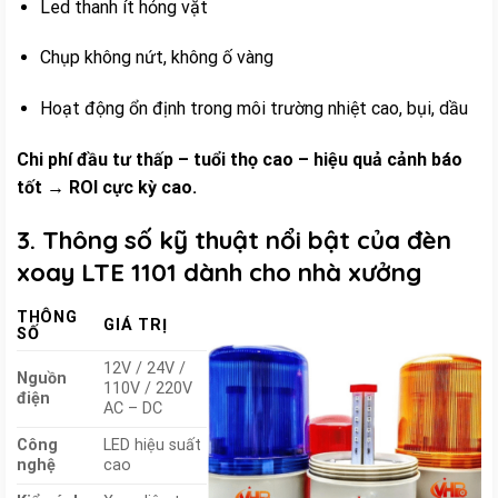
Led thanh ít hỏng vặt
Chụp không nứt, không ố vàng
Hoạt động ổn định trong môi trường nhiệt cao, bụi, dầu
Chi phí đầu tư thấp – tuổi thọ cao – hiệu quả cảnh báo
tốt → ROI cực kỳ cao.
3. Thông số kỹ thuật nổi bật của đèn
xoay LTE 1101 dành cho nhà xưởng
THÔNG
GIÁ TRỊ
SỐ
12V / 24V /
Nguồn
110V / 220V
điện
AC – DC
Công
LED hiệu suất
nghệ
cao