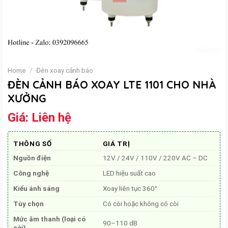
Home
/
Đèn xoay cảnh báo
ĐÈN CẢNH BÁO XOAY LTE 1101 CHO NHÀ
XƯỞNG
Giá:
Liên hệ
THÔNG SỐ
GIÁ TRỊ
Nguồn điện
12V / 24V / 110V / 220V AC – DC
Công nghệ
LED hiệu suất cao
Kiểu ánh sáng
Xoay liên tục 360°
Tùy chọn
Có còi hoặc không có còi
Mức âm thanh (loại có
90–110 dB
còi)