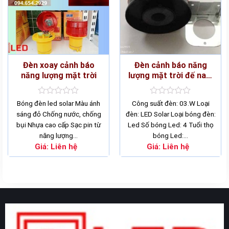
Đèn xoay cảnh báo
Đèn cảnh báo năng
năng lượng mặt trời
lượng mặt trời đế nam
châm
Rated
Rated
Bóng đèn led solar Màu ánh
Công suất đèn: 03.W Loại
0
0
sáng đỏ Chống nước, chống
đèn: LED Solar Loại bóng đèn:
out
out
bụi Nhựa cao cấp Sạc pin từ
Led Số bóng Led: 4 Tuổi thọ
of
of
5
5
năng lượng…
bóng Led:…
Giá:
Liên hệ
Giá:
Liên hệ