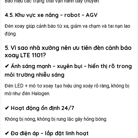
Báo hiệu các trạng thái vận hành dây chuyền.
4.5. Khu vực xe nâng – robot – AGV
Đèn xoay giúp cảnh báo từ xa, giảm va chạm và tai nạn lao
động.
5. Vì sao nhà xưởng nên ưu tiên đèn cảnh báo
xoay LTE 1101?
✔ Ánh sáng mạnh – xuyên bụi – hiển thị rõ trong
môi trường nhiễu sáng
Đèn LED + mô tơ xoay tạo hiệu ứng xoáy rõ ràng, không bị
mờ như đèn Halogen.
✔ Hoạt động ổn định 24/7
Không bị nóng, không bị rung lắc gây hỏng bóng.
✔ Đa điện áp – lắp đặt linh hoạt