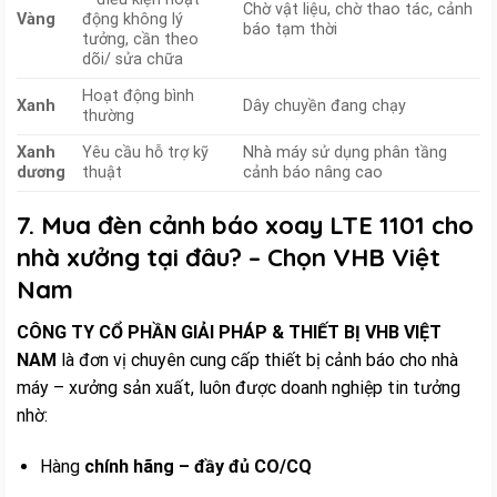
Chờ vật liệu, chờ thao tác, cảnh
Vàng
động không lý
báo tạm thời
tưởng, cần theo
dõi/ sửa chữa
Hoạt động bình
Xanh
Dây chuyền đang chạy
thường
Xanh
Yêu cầu hỗ trợ kỹ
Nhà máy sử dụng phân tầng
dương
thuật
cảnh báo nâng cao
7. Mua đèn cảnh báo xoay LTE 1101 cho
nhà xưởng tại đâu? – Chọn VHB Việt
Nam
CÔNG TY CỔ PHẦN GIẢI PHÁP & THIẾT BỊ VHB VIỆT
NAM
là đơn vị chuyên cung cấp thiết bị cảnh báo cho nhà
máy – xưởng sản xuất, luôn được doanh nghiệp tin tưởng
nhờ:
Hàng
chính hãng – đầy đủ CO/CQ