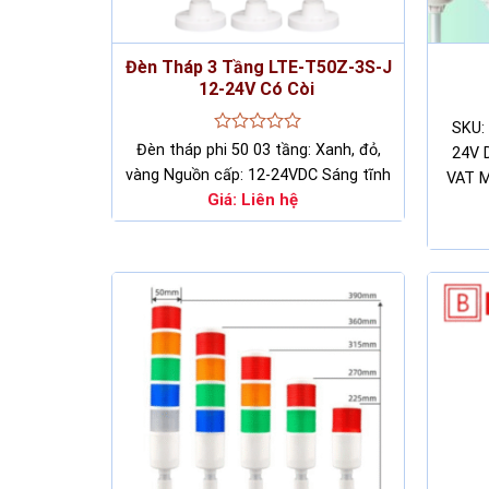
Đèn Tháp 3 Tầng LTE-T50Z-3S-J
12-24V Có Còi
SKU:
Rated
Đèn tháp phi 50 03 tầng: Xanh, đỏ,
24V 
0
vàng Nguồn cấp: 12-24VDC Sáng tĩnh
VAT M
out
Giá:
of
Liên hệ
5