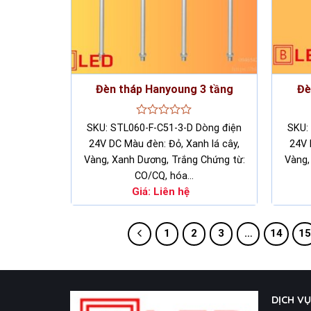
Đèn tháp Hanyoung 3 tầng
Đè
Rated
SKU: STL060-F-C51-3-D Dòng điện
SKU:
0
24V DC Màu đèn: Đỏ, Xanh lá cây,
24V 
out
of
Vàng, Xanh Dương, Trắng Chứng từ:
Vàng,
5
CO/CQ, hóa…
Giá:
Liên hệ
1
2
3
…
14
1
DỊCH V