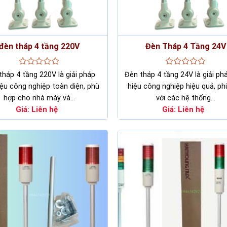
đèn tháp 4 tầng 220V
Đèn Tháp 4 Tầng 24V
Rated
Rated
tháp 4 tầng 220V là giải pháp
Đèn tháp 4 tầng 24V là giải ph
0
0
ệu công nghiệp toàn diện, phù
hiệu công nghiệp hiệu quả, ph
out
out
of
of
hợp cho nhà máy và…
với các hệ thống…
5
5
Giá:
Liên hệ
Giá:
Liên hệ