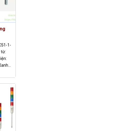
ầng
C51-1-
từ:
iện:
 Xanh…