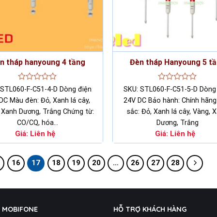
n tháp hanyoung 4 tầng
Đèn tháp Hanyoung 5 t
Rated
Rated
 STL060-F-C51-4-D Dòng điện
SKU: STL060-F-C51-5-D Dòng
0
0
DC Màu đèn: Đỏ, Xanh lá cây,
24V DC Bảo hành: Chính hãn
out
out
of
of
 Xanh Dương, Trắng Chứng từ:
sắc: Đỏ, Xanh lá cây, Vàng, 
5
5
CO/CQ, hóa…
Dương, Trắng
Giá:
Liên hệ
Giá:
Liên hệ
5
16
17
18
19
20
…
26
27
28
Ụ MOBIFONE
HỖ TRỢ KHÁCH HÀNG