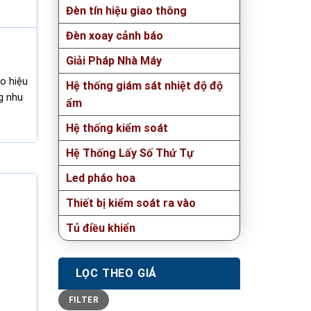
Đèn tín hiệu giao thông
Đèn xoay cảnh báo
Giải Pháp Nhà Máy
áo hiệu
Hệ thống giám sát nhiệt độ độ
g nhu
ẩm
Hệ thống kiểm soát
Hệ Thống Lấy Số Thứ Tự
Led pháo hoa
Thiết bị kiểm soát ra vào
Tủ điều khiển
LỌC THEO GIÁ
Min
Max
FILTER
price
price