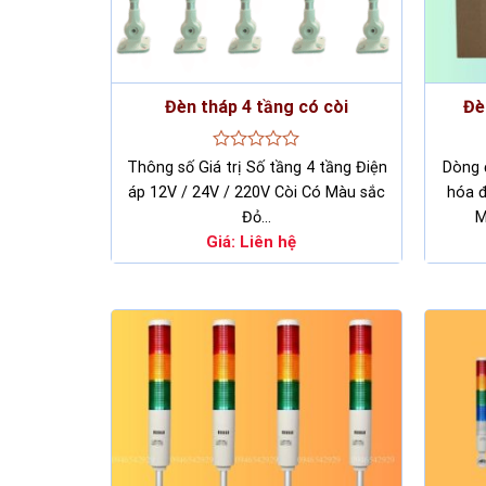
Đèn tháp 4 tầng có còi
Đè
Rated
Thông số Giá trị Số tầng 4 tầng Điện
Dòng 
0
áp 12V / 24V / 220V Còi Có Màu sắc
hóa đ
out
of
Đỏ…
M
5
Giá:
Liên hệ