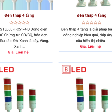
Đèn tháp 4 tầng
đèn tháp 4 tầng
Rated
Rated
 STL060-F-C51-4-D Dòng điện
Đèn tháp 4 tầng là giải pháp b
0
0
DC Chứng từ: CO/CQ, hóa đơn
công nghiệp hiệu quả, đáp ứn
out
out
of
of
àu sắc: Đỏ, Xanh lá cây, Vàng,
cầu hiển thị nhiều…
5
5
Giá:
Liên hệ
Xanh…
Giá:
Liên hệ