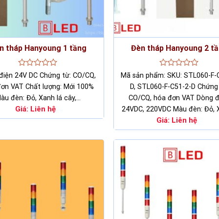
n tháp Hanyoung 1 tầng
Đèn tháp Hanyoung 2 t
Rated
Rated
điện 24V DC Chứng từ: CO/CQ,
Mã sản phẩm: SKU: STL060-F-
0
0
ơn VAT Chất lượng: Mới 100%
D, STL060-F-C51-2-D Chứng 
out
out
of
of
àu đèn: Đỏ, Xanh lá cây,…
CO/CQ, hóa đơn VAT Dòng đ
5
5
Giá:
Liên hệ
24VDC, 220VDC Màu đèn: Đỏ,
Giá:
Liên hệ