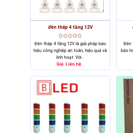
đèn tháp 4 tầng 12V
Rated
Đèn tháp 4 tầng 12V là giải pháp báo
Đèn 
0
hiệu công nghiệp an toàn, hiệu quả và
báo hi
out
of
linh hoạt. Với…
5
Giá:
Liên hệ