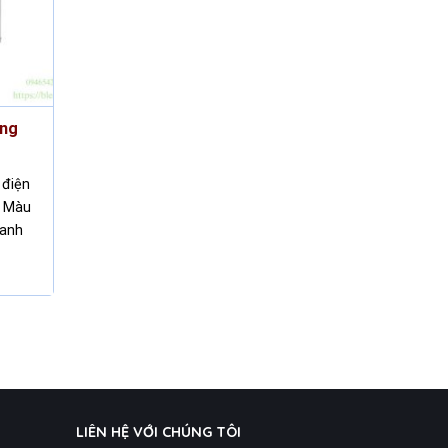
ầng
 điện
g Màu
Xanh
LIÊN HỆ VỚI CHÚNG TÔI